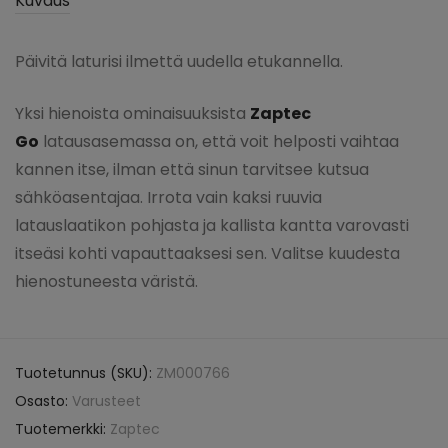
Kuvaus
Päivitä laturisi ilmettä uudella etukannella.
Yksi hienoista ominaisuuksista
Zaptec
Go
latausasemassa on, että voit helposti vaihtaa
kannen itse, ilman että sinun tarvitsee kutsua
sähköasentajaa. Irrota vain kaksi ruuvia
latauslaatikon pohjasta ja kallista kantta varovasti
itseäsi kohti vapauttaaksesi sen. Valitse kuudesta
hienostuneesta väristä.
Tuotetunnus (SKU):
ZM000766
Osasto:
Varusteet
Tuotemerkki:
Zaptec