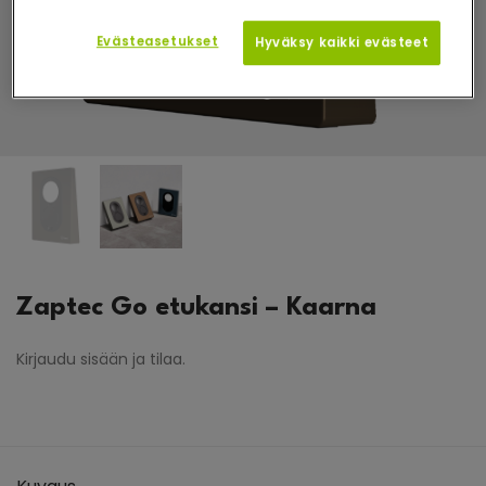
Evästeasetukset
Hyväksy kaikki evästeet
Zaptec Go etukansi – Kaarna
Kirjaudu sisään ja tilaa.