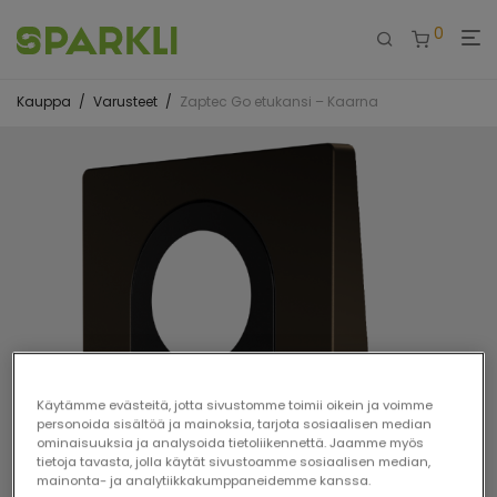
0
Kauppa
/
Varusteet
/
Zaptec Go etukansi – Kaarna
Käytämme evästeitä, jotta sivustomme toimii oikein ja voimme
personoida sisältöä ja mainoksia, tarjota sosiaalisen median
ominaisuuksia ja analysoida tietoliikennettä. Jaamme myös
tietoja tavasta, jolla käytät sivustoamme sosiaalisen median,
mainonta- ja analytiikkakumppaneidemme kanssa.