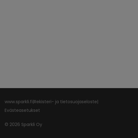
www.sparkli.fi
|
Rekisteri- ja tietosuojaseloste
|
Evästeasetukset
©
2026
Sparkli Oy