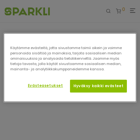
0
Käytämme evästeitä, jotta sivustomme toimii oikein ja voimme
personoida sisältöä ja mainoksia, tarjota sosiaalisen median
ominaisuuksia ja analysoida tietoliikennettä. Jaamme myös
tietoja tavasta, jolla käytät sivustoamme sosiaalisen median,
mainonta- ja analytiikkakumppaneidemme kanssa.
Evästeasetukset
Hyväksy kaikki evästeet