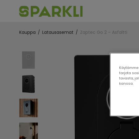
Kauppa
/
Latausasemat
/
Zaptec Go 2 – Asfaltti
Käytämme e
tarjota so
tavasta, j
kanssa.