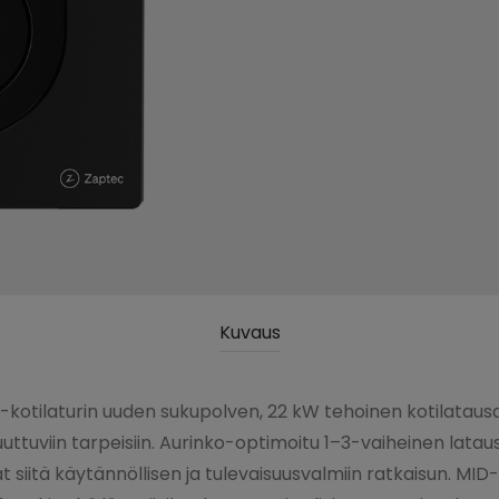
Kuvaus
-kotilaturin uuden sukupolven, 22 kW tehoinen kotilataus
tuviin tarpeisiin. Aurinko-optimoitu 1–3-vaiheinen latau
itä käytännöllisen ja tulevaisuusvalmiin ratkaisun. MID-se