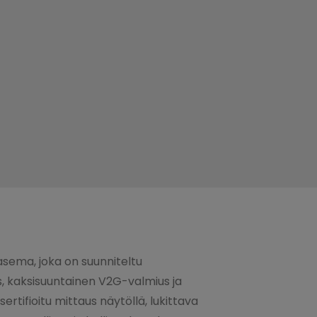
asema, joka on suunniteltu
s, kaksisuuntainen V2G-valmius ja
rtifioitu mittaus näytöllä, lukittava