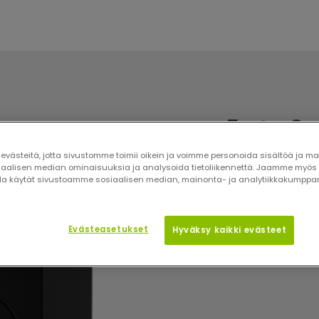
Zaptec Go 2
västeitä, jotta sivustomme toimii oikein ja voimme personoida sisältöä ja ma
Kirjaudu sisään ja t
siaalisen median ominaisuuksia ja analysoida tietoliikennettä. Jaamme myös 
olla käytät sivustoamme sosiaalisen median, mainonta- ja analytiikkakump
Evästeasetukset
Hyväksy kaikki evästeet