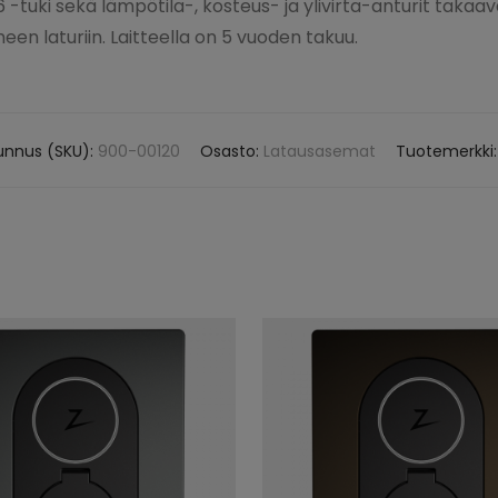
-tuki sekä lämpötila-, kosteus- ja ylivirta-anturit takaava
en laturiin. Laitteella on 5 vuoden takuu.
unnus (SKU):
900-00120
Osasto:
Latausasemat
Tuotemerkki