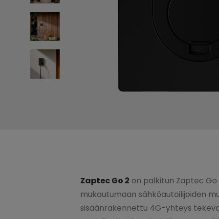
Zaptec Go 2
on palkitun Zaptec Go 
mukautumaan sähköautoilijoiden muut
sisäänrakennettu 4G-yhteys tekevät si