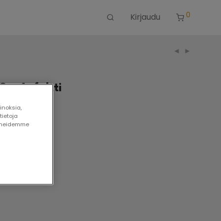
0
Kirjaudu
 – Asfaltti
inoksia,
ilaa.
tietoja
paneidemme