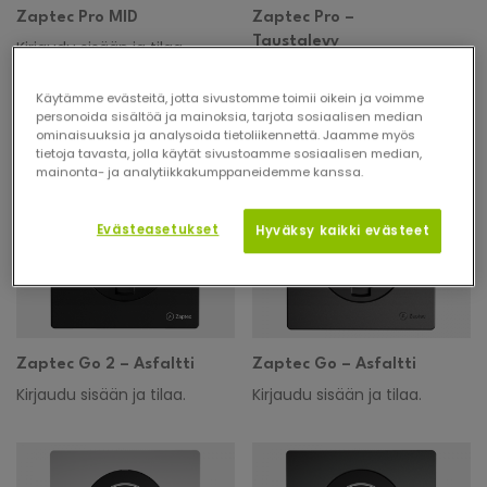
Zaptec Pro MID
Zaptec Pro –
Taustalevy
Kirjaudu sisään ja tilaa.
Kirjaudu sisään ja tilaa.
Käytämme evästeitä, jotta sivustomme toimii oikein ja voimme
personoida sisältöä ja mainoksia, tarjota sosiaalisen median
ominaisuuksia ja analysoida tietoliikennettä. Jaamme myös
tietoja tavasta, jolla käytät sivustoamme sosiaalisen median,
mainonta- ja analytiikkakumppaneidemme kanssa.
Evästeasetukset
Hyväksy kaikki evästeet
Zaptec Go 2 – Asfaltti
Zaptec Go – Asfaltti
Kirjaudu sisään ja tilaa.
Kirjaudu sisään ja tilaa.