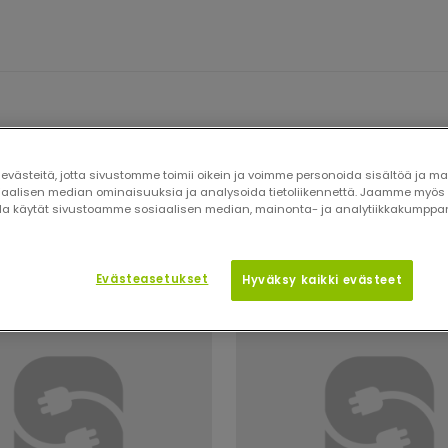
västeitä, jotta sivustomme toimii oikein ja voimme personoida sisältöä ja ma
siaalisen median ominaisuuksia ja analysoida tietoliikennettä. Jaamme myös 
usasemat
Kuormanhallinta
Pylväät
Lata
⁄
⁄
⁄
olla käytät sivustoamme sosiaalisen median, mainonta- ja analytiikkakump
Evästeasetukset
Hyväksy kaikki evästeet