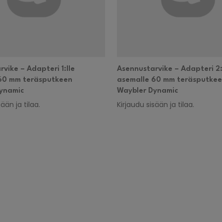
vike – Adapteri 1:lle
Asennustarvike – Adapteri 2:
60 mm teräsputkeen
asemalle 60 mm teräsputke
ynamic
Waybler Dynamic
ään ja tilaa.
Kirjaudu sisään ja tilaa.