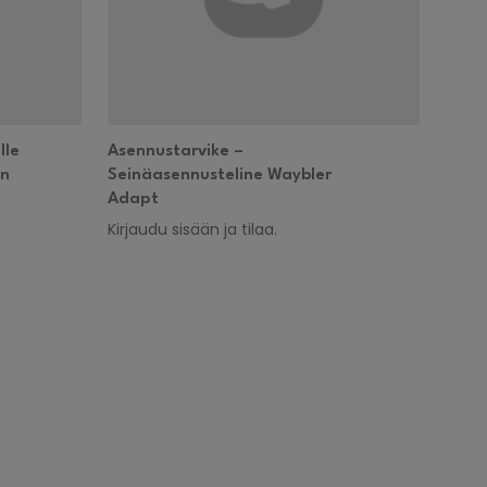
lle
Asennustarvike –
en
Seinäasennusteline Waybler
Adapt
Kirjaudu sisään ja tilaa.