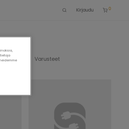
0
Kirjaudu
inoksia,
tietoja
uskaapelit
Varusteet
⁄
paneidemme