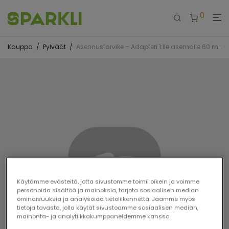
0
Kauppa
/
Pylväät
/
Asennustarvike – Adapteri 1:lle asemalle 60 mm teräsputkeen Waybler Dynamic
Käytämme evästeitä, jotta sivustomme toimii oikein ja voimme
personoida sisältöä ja mainoksia, tarjota sosiaalisen median
ominaisuuksia ja analysoida tietoliikennettä. Jaamme myös
tietoja tavasta, jolla käytät sivustoamme sosiaalisen median,
mainonta- ja analytiikkakumppaneidemme kanssa.