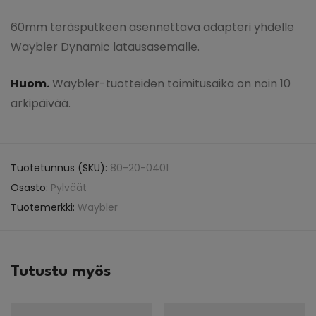
60mm teräsputkeen asennettava adapteri yhdelle
Waybler Dynamic latausasemalle.
Huom.
Waybler-tuotteiden toimitusaika on noin 10
arkipäivää.
Tuotetunnus (SKU):
80-20-0401
Osasto:
Pylväät
Tuotemerkki:
Waybler
Tutustu myös