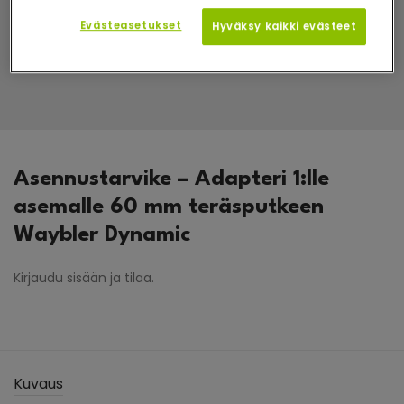
Evästeasetukset
Hyväksy kaikki evästeet
Asennustarvike – Adapteri 1:lle
asemalle 60 mm teräsputkeen
Waybler Dynamic
Kirjaudu sisään ja tilaa.
Kuvaus