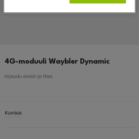
4G-moduuli Waybler Dynamic
Kirjaudu sisään ja tilaa.
Kuvaus