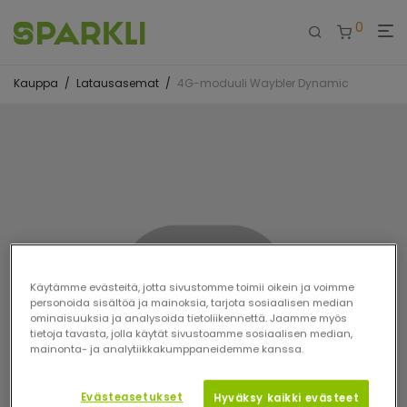
0
Kauppa
/
Latausasemat
/
4G-moduuli Waybler Dynamic
Käytämme evästeitä, jotta sivustomme toimii oikein ja voimme
personoida sisältöä ja mainoksia, tarjota sosiaalisen median
ominaisuuksia ja analysoida tietoliikennettä. Jaamme myös
tietoja tavasta, jolla käytät sivustoamme sosiaalisen median,
mainonta- ja analytiikkakumppaneidemme kanssa.
Evästeasetukset
Hyväksy kaikki evästeet