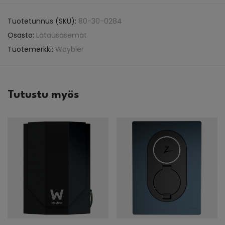
Tuotetunnus (SKU):
80-30-0284
Osasto:
Latausasemat
Tuotemerkki:
Waybler
Tutustu myös