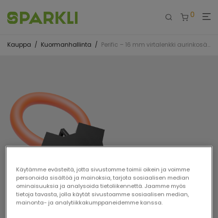
0
Kauppa
/
Kuormanhallinta
/
Perific – 16 mm virtalenkki aurinkosähkön tuoton mittaamiseen
Käytämme evästeitä, jotta sivustomme toimii oikein ja voimme
personoida sisältöä ja mainoksia, tarjota sosiaalisen median
ominaisuuksia ja analysoida tietoliikennettä. Jaamme myös
tietoja tavasta, jolla käytät sivustoamme sosiaalisen median,
mainonta- ja analytiikkakumppaneidemme kanssa.