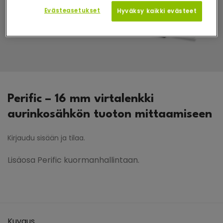
Evästeasetukset
Hyväksy kaikki evästeet
Perific – 16 mm virtalenkki
aurinkosähkön tuoton mittaamiseen
Kirjaudu sisään ja tilaa.
Lisäosa Perific kuormanhallintaan.
Kuvaus