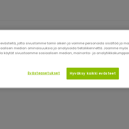
usasemat
Kuormanhallinta
Pylväät
Lata
⁄
⁄
⁄
västeitä, jotta sivustomme toimii oikein ja voimme personoida sisältöä ja ma
siaalisen median ominaisuuksia ja analysoida tietoliikennettä. Jaamme myös 
olla käytät sivustoamme sosiaalisen median, mainonta- ja analytiikkakump
Evästeasetukset
Hyväksy kaikki evästeet