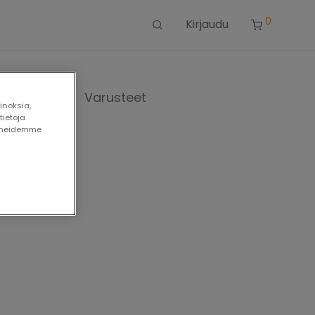
0
Kirjaudu
uskaapelit
Varusteet
⁄
inoksia,
tietoja
paneidemme