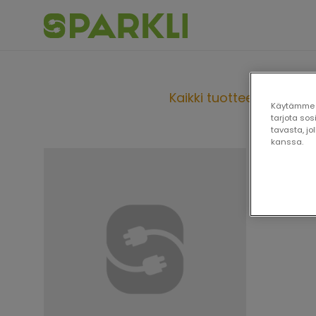
Kaikki tuotteet
Lata
⁄
Käytämme e
tarjota so
tavasta, j
kanssa.