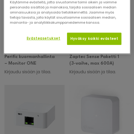
Käytämme evästeitä, jotta sivustomme toimii oikein ja voimme
personoida sisältöä ja mainoksia, tarjota sosiaalisen median
ominaisuuksia ja analysoida tietoliikennettä. Jaamme myös
tietoja tavasta, jolla käytät sivustoamme sosiaalisen median,
mainonta- ja analytiikkakumppaneidemme kanssa.
Evästeasetukset
Hyväksy kaikki evästeet
Perific kuormanhallinta
Zaptec Sense Paketti 1
– Monitor ONE
(3-vaihe, max 600A)
Kirjaudu sisään ja tilaa.
Kirjaudu sisään ja tilaa.