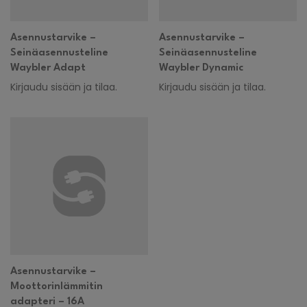
Asennustarvike –
Asennustarvike –
Seinäasennusteline
Seinäasennusteline
Waybler Adapt
Waybler Dynamic
Kirjaudu sisään ja tilaa.
Kirjaudu sisään ja tilaa.
Asennustarvike –
Moottorinlämmitin
adapteri – 16A