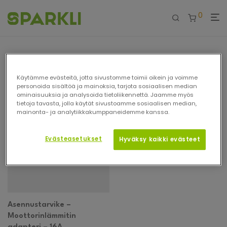
0
Osastot
Käytämme evästeitä, jotta sivustomme toimii oikein ja voimme
personoida sisältöä ja mainoksia, tarjota sosiaalisen median
ominaisuuksia ja analysoida tietoliikennettä. Jaamme myös
tietoja tavasta, jolla käytät sivustoamme sosiaalisen median,
mainonta- ja analytiikkakumppaneidemme kanssa.
Evästeasetukset
Hyväksy kaikki evästeet
Asennustarvike –
Moottorinlämmitin