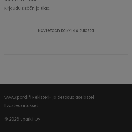
adapteri – 16A
Kirjaudu sisään ja tilaa.
Näytetään kaikki 49 tulosta
www.sparkli.fi
|
Rekisteri- ja tietosuojaseloste
|
Evästeasetukset
©
2026
Sparkli Oy